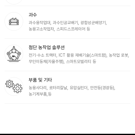
과수
과수용작업대, 과수인공교배기, 광합성균배양기,
농용고소작업차, 스피드스프레이어 등
첨단 농작업 솔루션
전기·수소 트랙터, ICT 활용 재배기술(스마트팜), 농작업 로봇,
무인이동체(자율주행), 스마트모빌리티 등
부품 및 기타
농용사다리, 로터리칼날, 유압실린더, 안전등(경광등),
농기계부품,등