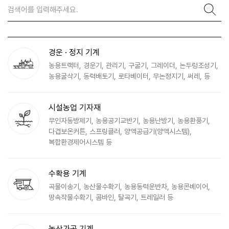
경운 · 정지 기계
농용트랙터, 경운기, 관리기, 구굴기, 그레이더, 논두렁조성기,
농용굴삭기, 동력배토기, 로타베이터, 무논정지기, 써레, 등
시설농업 기자재
무인자동방제기, 농용공기교반기, 농용난방기, 농용환풍기,
다겹보온커튼, 스프링클러, 양액공급기(양액시스템),
복합환경제어시스템 등
수확용 기계
곡물이송기, 농산물수확기, 농용동력운반차, 농용콘베이어,
땅속작물수확기, 콤바인, 탈곡기, 트레일러 등
농산가공 기계