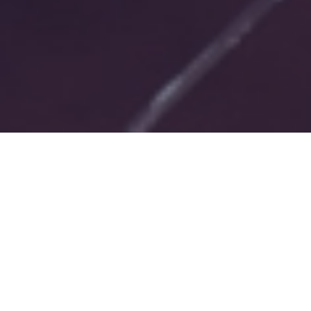
한눈에 보는 박람회
집계 후 업데이트 예정입니다.