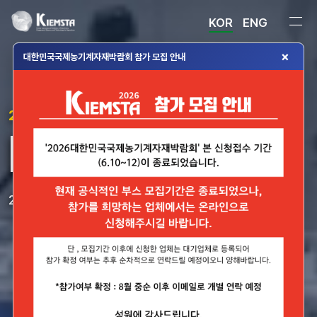
KOR
ENG
×
대한민국국제농기계자재박람회 참가 모집 안내
2026 대한민국국제농기계자재박람회
KIEMSTA
2026. 11. 4(수) ~ 11. 7(토), 대구 EXCO