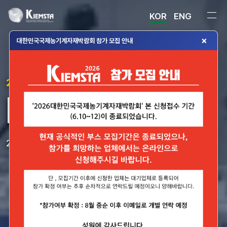
KOR
ENG
×
대한민국국제농기계자재박람회 참가 모집 안내
2026 대한민국국제농기계자재박람회
KIEMSTA
2026. 11. 4(수) ~ 11. 7(토), 대구 EXCO