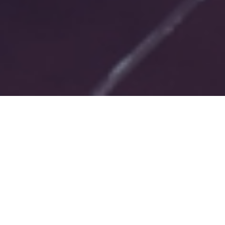
한눈에 보는 박람회
집계 후 업데이트 예정입니다.