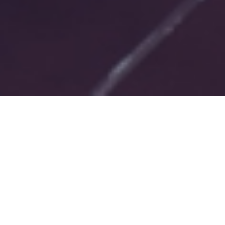
한눈에 보는 박람회
집계 후 업데이트 예정입니다.