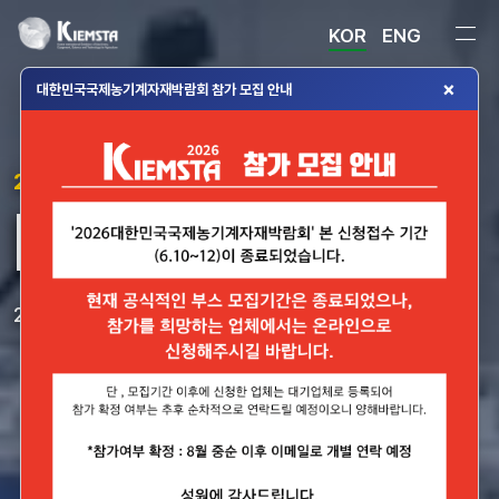
KOR
ENG
×
대한민국국제농기계자재박람회 참가 모집 안내
2026 대한민국국제농기계자재박람회
KIEMSTA
2026. 11. 4(수) ~ 11. 7(토), 대구 EXCO