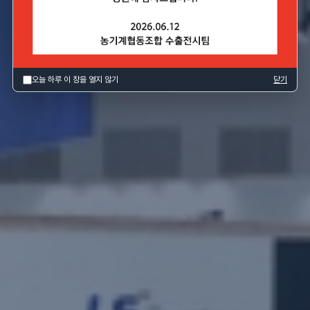
오늘 하루 이 창을 열지 않기
닫기