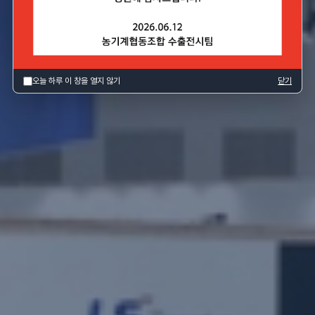
오늘 하루 이 창을 열지 않기
닫기