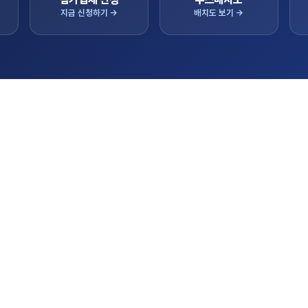
지금 신청하기 →
배치도 보기 →
항
실시
트랙터
을 알려드립니다.
참가업체 상담/판매
콤바인
이앙기
대표 기종
 초청 수출상담회 참가기업 모집공고
2026.05.06
관리기