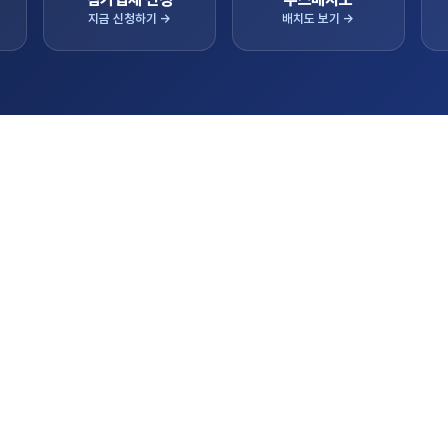
지금 신청하기 →
배치도 보기 →
항
실시
트랙터
을 알려드립니다.
참가업체 상담/판매
콤바인
이앙기
대표 기종
 초청 수출상담회 참가기업 모집공고
2026.05.06
관리기