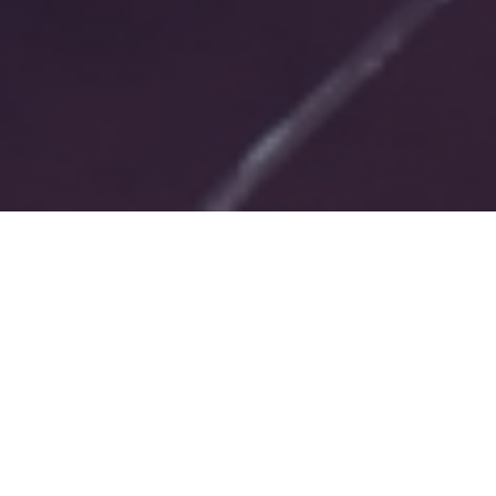
한눈에 보는 박람회
집계 후 업데이트 예정입니다.