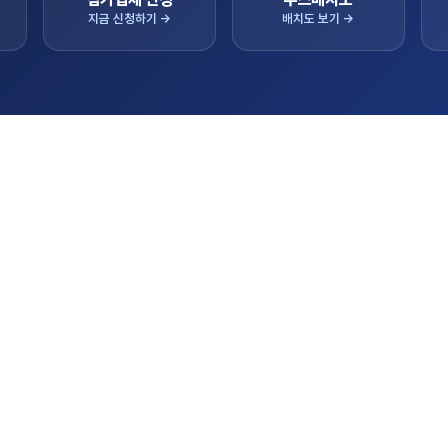
지금 신청하기 →
배치도 보기 →
항
실시
을 알려드립니다.
참가업체 상담/판매
트랙터
콤바인
대표 기종
 초청 수출상담회 참가기업 모집공고
이앙기
2026.05.06