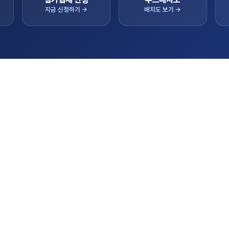
지금 신청하기 →
배치도 보기 →
항
실시
트랙터
을 알려드립니다.
참가업체 상담/판매
콤바인
이앙기
대표 기종
 초청 수출상담회 참가기업 모집공고
2026.05.06
관리기