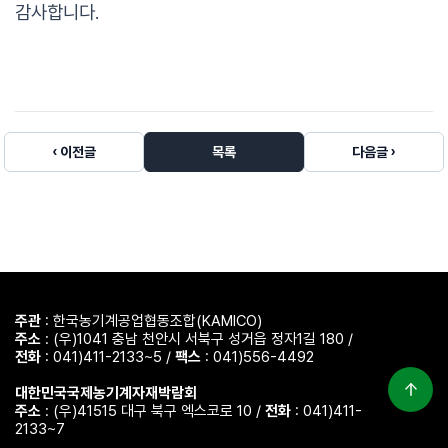
감사합니다.
‹ 이전글
목록
다음글 ›
주관
: 한국농기계공업협동조합(KAMICO)
주소
: (우)1041 충남 천안시 서북구 성거읍 정자1길 180 /
전화
: 041)411-2133~5 /
팩스
: 041)556-4492
대한민국국제농기계자재박람회
주소
: (우)41515 대구 북구 엑스코로 10 /
전화
: 041)411-
2133~7